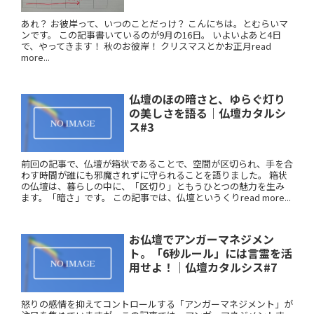
あれ？ お彼岸って、いつのことだっけ？ こんにちは。とむらいマ
ンです。 この記事書いているのが9月の16日。 いよいよあと4日
で、やってきます！ 秋のお彼岸！ クリスマスとかお正月read
more...
仏壇のほの暗さと、ゆらぐ灯り
の美しさを語る｜仏壇カタルシ
ス#3
前回の記事で、仏壇が箱状であることで、空間が区切られ、手を合
わす時間が誰にも邪魔されずに守られることを語りました。 箱状
の仏壇は、暮らしの中に、「区切り」ともうひとつの魅力を生み
ます。「暗さ」です。 この記事では、仏壇というくりread more...
お仏壇でアンガーマネジメン
ト。「6秒ルール」には言霊を活
用せよ！｜仏壇カタルシス#7
怒りの感情を抑えてコントロールする「アンガーマネジメント」が