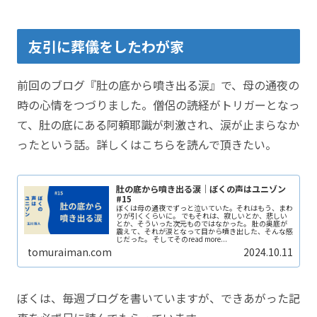
友引に葬儀をしたわが家
前回のブログ『肚の底から噴き出る涙』で、母の通夜の
時の心情をつづりました。僧侶の読経がトリガーとなっ
て、肚の底にある阿頼耶識が刺激され、涙が止まらなか
ったという話。詳しくはこちらを読んで頂きたい。
肚の底から噴き出る涙｜ぼくの声はユニゾン
#15
ぼくは母の通夜でずっと泣いていた。それはもう、まわ
りが引くくらいに。 でもそれは、寂しいとか、悲しい
とか、そういった次元ものではなかった。 肚の奥底が
震えて、それが涙となって目から噴き出した、そんな感
じだった。 そしてそのread more...
tomuraiman.com
2024.10.11
ぼくは、毎週ブログを書いていますが、できあがった記