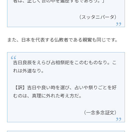
者は、正しく世の中を遍歴するであろう。」
（スッタニパータ）
また、日本を代表する仏教者である親鸞も同じです。
吉日良辰をえらび占相祭祀をこのむものなり。こ
れは外道なり。
【訳】吉日や良い時を選び、占いや祭りごとを好
むのは、真理に外れた考え方だ。
（一念多念証文）