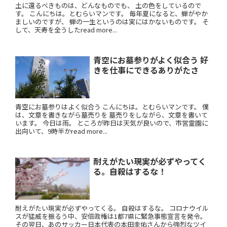
土に還るべきものは、どんなものでも、 土の色をしているので
す。 こんにちは。とむらいマンです。 毎年夏になると、蝉がやか
ましいのですが、 蝉の一生というのは実にはかないものです。 そ
して、天寿を全うしたread more...
青空にお墓参りがよく似合う 好
きを仕事にできるありがたさ
青空にお墓参りはよく似合う こんにちは。とむらいマンです。 僕
は、文章を書きながら墓売りを 墓売りをしながら、文章を書いて
います。 今日は雨。 ところが昨日は天気が良いので、市営霊園に
出向いて、9時半かread more...
耐えがたい現実が必ずやってく
る。自殺はするな！
耐えがたい現実が必ずやってくる。 自殺はするな。 コロナウイル
スが猛威を振るう中、安倍政権は1都7県に緊急事態宣言を発令。
その翌日、あのサッカー日本代表の本田圭佑さんから強烈なツイ