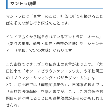
マントラ瞑想
マントラとは「真言」のこと。神仏に祈りを捧げること
ばを唱えながら行う瞑想のことです。
インドで古くから唱えられているマントラに「オーム」
（ありのまま、過去・現在・未来の意味）や「シャンテ
ィ」（平和、安定の意味）があります。
また密教ではさまざまな仏さまの真言があります。（大
日如来の「オン・アビラウンケン・ソワカ」や不動明王
の「ノウマク・サンマンダ・バザラダン・カン」な
ど）。浄土教では「南無阿弥陀仏」、日蓮系の教えでは
「南無妙法蓮華経」を唱えますが、こうしたお念仏やお
題目を延々唱えることにも瞑想効果があるのかもしれま
せんね。