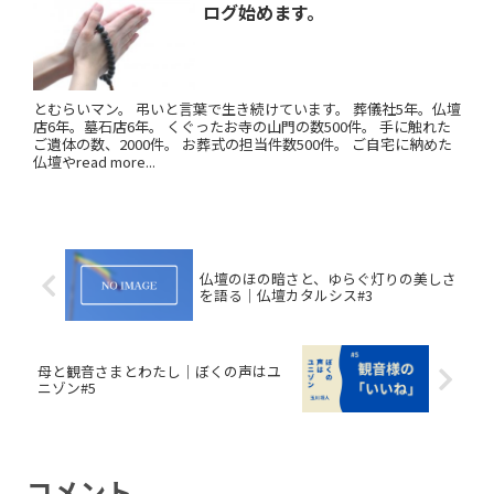
ログ始めます。
とむらいマン。 弔いと言葉で生き続けています。 葬儀社5年。仏壇
店6年。墓石店6年。 くぐったお寺の山門の数500件。 手に触れた
ご遺体の数、2000件。 お葬式の担当件数500件。 ご自宅に納めた
仏壇やread more...
仏壇のほの暗さと、ゆらぐ灯りの美しさ
を語る｜仏壇カタルシス#3
母と観音さまとわたし｜ぼくの声はユ
ニゾン#5
コメント