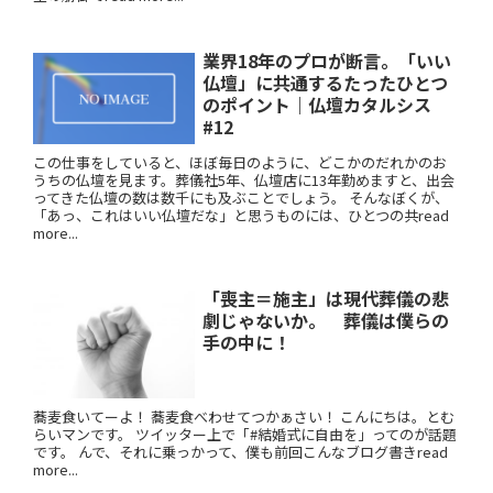
業界18年のプロが断言。「いい
仏壇」に共通するたったひとつ
のポイント｜仏壇カタルシス
#12
この仕事をしていると、ほぼ毎日のように、どこかのだれかのお
うちの仏壇を見ます。葬儀社5年、仏壇店に13年勤めますと、出会
ってきた仏壇の数は数千にも及ぶことでしょう。 そんなぼくが、
「あっ、これはいい仏壇だな」と思うものには、ひとつの共read
more...
「喪主＝施主」は現代葬儀の悲
劇じゃないか。 葬儀は僕らの
手の中に！
蕎麦食いてーよ！ 蕎麦食べわせてつかぁさい！ こんにちは。とむ
らいマンです。 ツイッター上で「#結婚式に自由を」ってのが話題
です。 んで、それに乗っかって、僕も前回こんなブログ書きread
more...